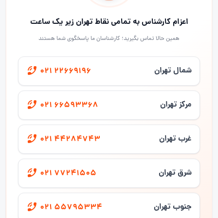
اعزام کارشناس به تمامی نقاط تهران زیر یک ساعت
همین حالا تماس بگیرید؛ کارشناسان ما پاسخگوی شما هستند
شمال تهران
021 22669196
مرکز تهران
021 66593368
غرب تهران
021 44284743
شرق تهران
021 77241505
جنوب تهران
021 55795334