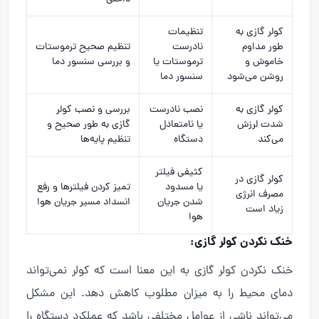
کولر گازی به
تنظیمات
طور مداوم
نادرست
تنظیم صحیح ترموستات
خاموش و
ترموستات یا
و بررسی سنسور دما
روشن می‌شود
سنسور دما
کولر گازی به
نصب نادرست
بررسی و
نصب کولر
شدت لرزش
یا نامتعادل
گازی
به طور صحیح و
می‌کند
دستگاه
تنظیم پایه‌ها
کثیفی فیلتر
کولر گازی در
یا مسدود
تمیز کردن فیلترها و رفع
مصرف انرژی
شدن جریان
انسداد مسیر جریان هوا
زیاد است
هوا
خنک نکردن کولر گازی:
خنک نکردن کولر گازی به این معنا است که کولر نمی‌تواند
دمای محیط را به میزان مطلوب کاهش دهد. این مشکل
می‌تواند ناشی از عوامل مختلفی باشد که عملکرد دستگاه را