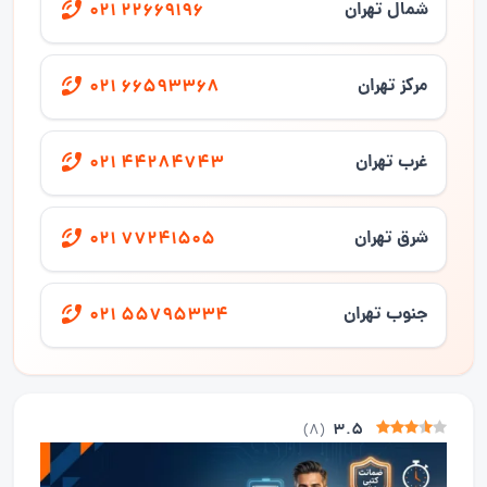
شمال تهران
021 22669196
مرکز تهران
021 66593368
غرب تهران
021 44284743
شرق تهران
021 77241505
جنوب تهران
021 55795334
3.5
)
8
(