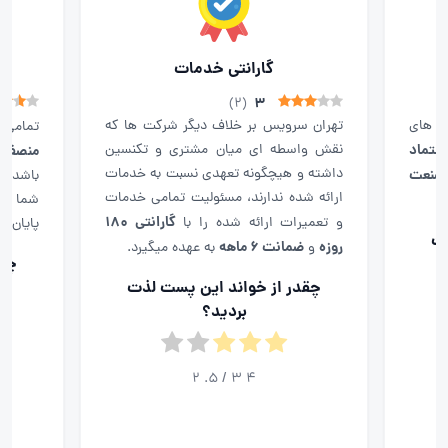
گارانتی خدمات
3
)
2
(
ال های
تهران سرویس بر خلاف دیگر شرکت ها که
تمامی 
اعتماد
نقش واسطه ای میان مشتری و تکنسین
منصفان
داشته و هیچگونه تعهدی نسبت به خدمات
 صنعت
باشد. ح
ارائه شده ندارند، مسئولیت تمامی خدمات
شما اعل
گارانتی ۱۸۰
و تعمیرات ارائه شده را با
پایان ک
ذت
روزه
ضمانت ۶ ماهه
و
به عهده میگیرد.
چقد
چقدر از خواند این پست لذت
بردید؟
2
/ 5.
3
4