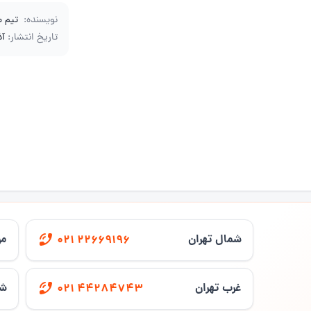
نویسنده:
تیم 
تاریخ انتشار:
آذر 4
شمال تهران
مر
021 22669196
غرب تهران
شر
021 44284743