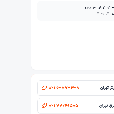
محتوا تهران سرویس
1, 1403
کز تهران
021 66593368
ق تهران
021 77241505