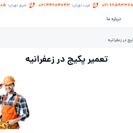
505
021 44284743
021 6659336
غرب تهران:
شرق تهران:
درباره ما
یج در زعفرانیه
تعمیر پکیج در زعفرانیه