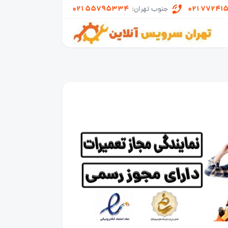
021 55795334
021 77241
جنوب تهران: