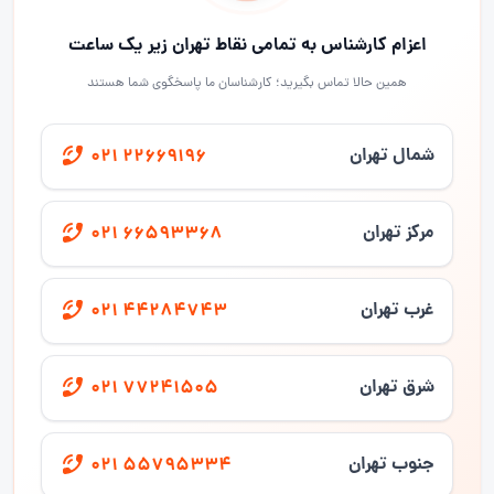
اعزام کارشناس به تمامی نقاط تهران زیر یک ساعت
همین حالا تماس بگیرید؛ کارشناسان ما پاسخگوی شما هستند
شمال تهران
021 22669196
مرکز تهران
021 66593368
غرب تهران
021 44284743
شرق تهران
021 77241505
جنوب تهران
021 55795334