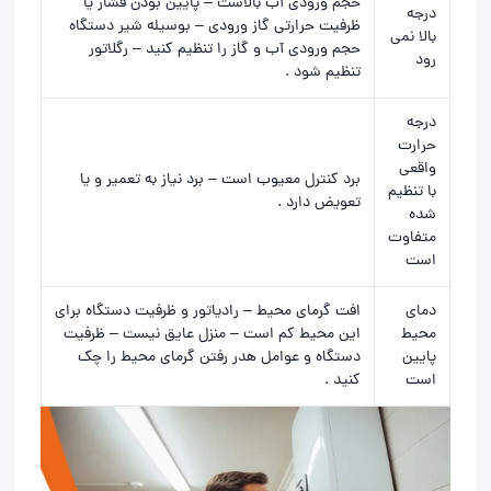
حجم ورودی آب بالاست – پایین بودن فشار یا
درجه
ظرفیت حرارتی گاز ورودی – بوسیله شیر دستگاه
بالا نمی
حجم ورودی آب و گاز را تنظیم کنید – رگلاتور
رود
تنظیم شود .
درجه
حرارت
واقعی
برد کنترل معیوب است – برد نیاز به تعمیر و یا
با تنظیم
تعویض دارد .
شده
متفاوت
است
دمای
افت گرمای محیط – رادیاتور و ظرفیت دستگاه برای
محیط
این محیط کم است – منزل عایق نیست – ظرفیت
پایین
دستگاه و عوامل هدر رفتن گرمای محیط را چک
است
کنید .