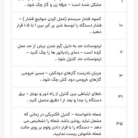
1
مشکل شده است – جرقه زن و گاز چک شود .
کمبود فشار سیستم (عمل کردن سوئیچ فشار ) –
10
فشار دستگاه را توسط شیر پر کن بین 1 تا 1.5 قرار
دهید .
ترموستات حد به دلیل گرم شدن بیش از حد عمل
2
کرده است – دمای رادیاتور ها را چک کنید –
ترموستات حد کنترل شود .
جریان نادرست گازهای دودکش – مسیر خروجی
3
گازهای خروجی دود کش چک شود .
خطای ارتباطی بین کنترل از راه دور و بویلر – برق
31
دستگاه را جدا و بعد از 1 دقیق متصل کنید .
شعله ناخواسته – کنترل الکتریکی در زمانی که
مشعل نباید روشن باشد شعله را تشخیص می
35
دهد – دستگاه را با قرار دادن ولوم بر روی حالت
شعله خاموش ریست نمایید.