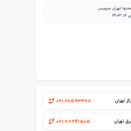
محتوا تهران سرویس
1, 1403
کز تهران
021 66593368
ق تهران
021 77241505