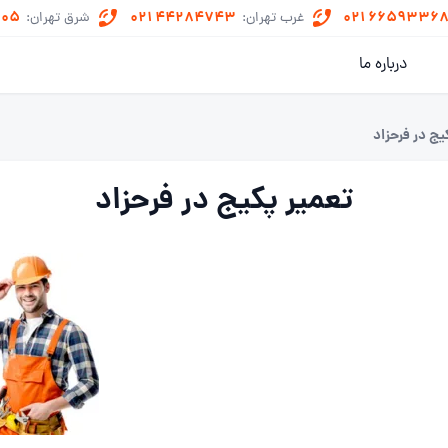
505
021 44284743
021 6659336
غرب تهران:
شرق تهران:
درباره ما
یج در فرحزاد
تعمیر پکیج در فرحزاد