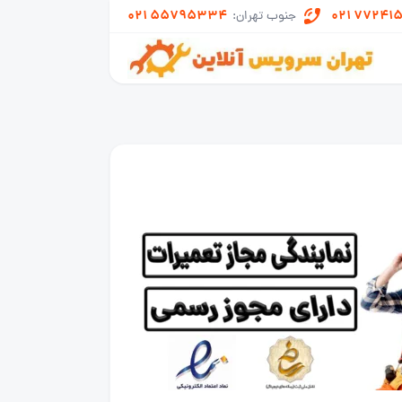
021 55795334
021 77241
جنوب تهران: