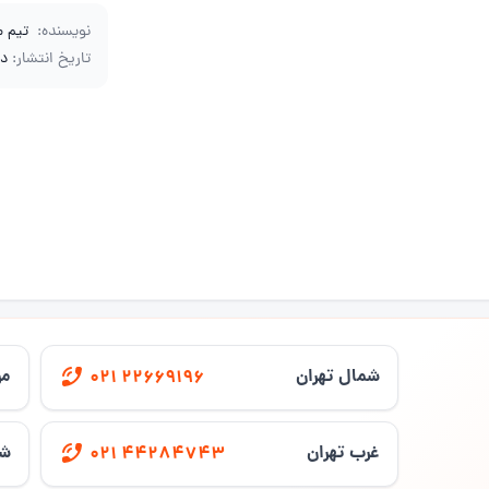
نویسنده:
تیم 
تاریخ انتشار:
دی 2
شمال تهران
مر
021 22669196
غرب تهران
شر
021 44284743