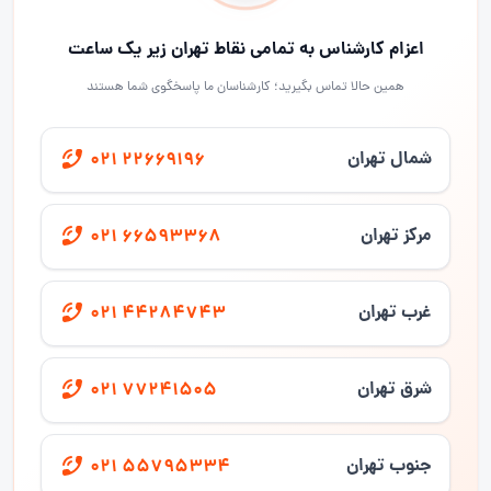
اعزام کارشناس به تمامی نقاط تهران زیر یک ساعت
همین حالا تماس بگیرید؛ کارشناسان ما پاسخگوی شما هستند
شمال تهران
021 22669196
مرکز تهران
021 66593368
غرب تهران
021 44284743
شرق تهران
021 77241505
جنوب تهران
021 55795334