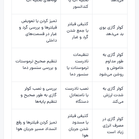
می‌دهد
تخلیه آب یا
لوله‌های تخلیه آب
کندانسور
تمیز کردن یا تعویض
کثیفی فیلتر
کولر گازی بوی
فیلترها و بررسی گرد و
یا جمع شدن
بد می‌دهد
غبار در قسمت‌های
گرد و غبار
داخلی
کولر گازی به
تنظیمات
طور مداوم
نادرست
تنظیم صحیح ترموستات
خاموش و
ترموستات یا
و بررسی سنسور دما
روشن می‌شود
سنسور دما
کولر گازی به
نصب نادرست
بررسی و
نصب کولر
شدت لرزش
یا نامتعادل
گازی
به طور صحیح و
می‌کند
دستگاه
تنظیم پایه‌ها
کثیفی فیلتر
کولر گازی در
یا مسدود
تمیز کردن فیلترها و رفع
مصرف انرژی
شدن جریان
انسداد مسیر جریان هوا
زیاد است
هوا