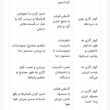
کندانسور
تمیز کردن یا تعویض
کثیفی فیلتر
کولر گازی بوی
فیلترها و بررسی گرد و
یا جمع شدن
بد می‌دهد
غبار در قسمت‌های
گرد و غبار
داخلی
کولر گازی به
تنظیمات
طور مداوم
نادرست
تنظیم صحیح ترموستات
خاموش و
ترموستات یا
و بررسی سنسور دما
روشن می‌شود
سنسور دما
کولر گازی به
نصب نادرست
بررسی و
نصب کولر
شدت لرزش
یا نامتعادل
گازی
به طور صحیح و
می‌کند
دستگاه
تنظیم پایه‌ها
کثیفی فیلتر
کولر گازی در
یا مسدود
تمیز کردن فیلترها و رفع
مصرف انرژی
شدن جریان
انسداد مسیر جریان هوا
زیاد است
هوا