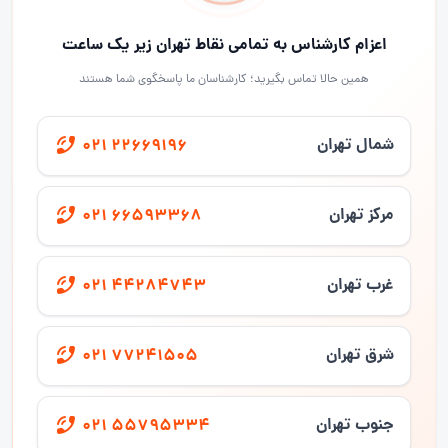
اعزام کارشناس به تمامی نقاط تهران زیر یک ساعت
همین حالا تماس بگیرید؛ کارشناسان ما پاسخگوی شما هستند
شمال تهران
021 22669196
مرکز تهران
021 66593368
غرب تهران
021 44284743
شرق تهران
021 77241505
جنوب تهران
021 55795334