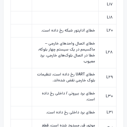
L17
L18
L20
خطای آداپتور شبکه رخ داده است.
خطای اتصال واحدهای خارجی –
ماکسیمم در یک سیستم چهار بلوکه،
L28
خطا در اتصال بلوک‌های خارجی، برد
معیوب
خطای UART رخ داده است، تنظیمات
L29
بلوک خارجی نقض شده‌اند.
خطای برد بیرونی / داخلی رخ داده
L30
است.
L31
خطای برد داخلی رخ داده است.
موتور فن مسدود شده است، قطع