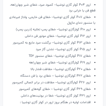
ارور P04 کولر گازی توشیبا– کمبود مبرد، خطای شیر چهارراهه،
قطع فن یا خرابی برد
خطای P07 کولر گازی توشیبا– خطای فن خارجی، ولتاژ غیرعادی
یا سنسور دمای ماژول
ارور P10 کولرگازی توشیبا– خطای پمپ تخلیه (درین پمپ)
ارور P12 کولر گازی توشیبا– خطای موتور فن داخلی
خطای P13 کولر گازی توشیبا– برگشت مبرد مایع به کمپرسور
ارور P15 کولر گازی توشیبا– نشتی گاز مبرد
خطای P17 کولرگازی توشیبا– خطای سنسور TD2
ارور P19 کولرگازی توشیبا– خطای شیر چهارراهه
خطای P20 کولرگازی توشیبا– حفاظت فشار بالا
خطای P22 کولرگازی توشیبا – خطای برد یا فن دستگاه
ارور P26 کولرگازی توشیبا– حفاظت در برابر اتصالی کمپرسور
خطای P29 کولر گازی توشیبا – خطای گوه‌های کمپرسور
ارور P31 کولر گازی توشیبا– خطا در یونیت‌های داخلی
اقدامات اولیه در هنگام بروز ارور در کولر گازی توشیبا :