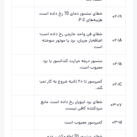
خطای سنسور دمای TD رخ داده است،
۰۲-۱۹
هزینه‌های P.C.
خطای فن واحد خارجی رخ داده است-
۰۲-۱A
اضافه‌بار جریان، برد یا موتور سوخته
است
سنسور درجه حرارت کندانسور یا برد
۰۲-۱b
معیوب است.
کمپرسور تا ۲۰ ثانیه شروع به کار نمی­
۰۲-۱C
کند.
خطای برد اینورتر رخ داده است، مایع
۰۳-۰۷
سردکننده کافی نیست.
۰۳-۱d
کمپرسور معیوب است
خطای سنسور TD لوله مکش، عدم