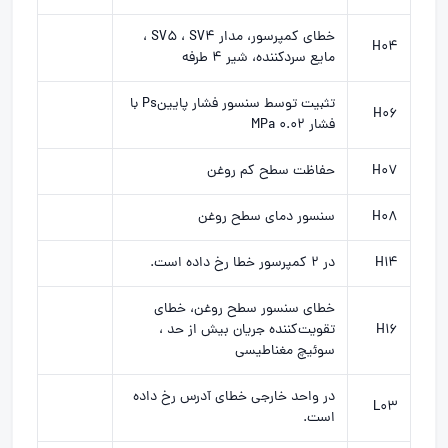
خطای کمپرسور، مدار SV5 ، SV4 ،
H04
مایع سردکننده، شیر ۴ طرفه
تثبیت توسط سنسور فشار پایینPs با
H06
فشار ۰.۰۲ MPa
H07
حفاظت سطح کم روغن
H08
سنسور دمای سطح روغن
H14
در ۲ کمپرسور خطا رخ داده است.
خطای سنسور سطح روغن، خطای
H16
تقویت‌کننده جریان بیش از حد ،
سوئیچ مغناطیسی
در واحد خارجی خطای آدرس رخ داده
L03
است.