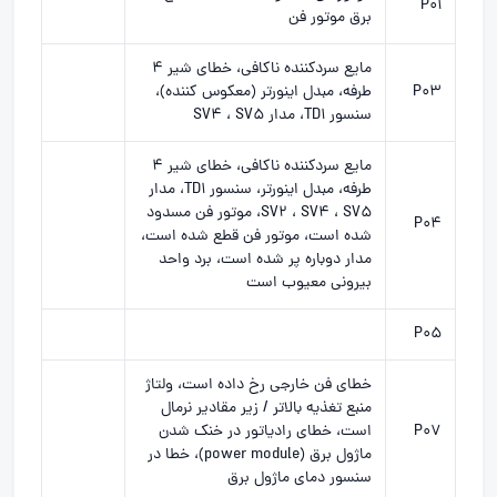
P01
برق موتور فن
مایع سردکننده ناکافی، خطای شیر ۴
P03
طرفه، مبدل اینورتر (معکوس کننده)،
سنسور TD1، مدار SV4 ، SV5
مایع سردکننده ناکافی، خطای شیر ۴
طرفه، مبدل اینورتر، سنسور TD1، مدار
SV2 ، SV4 ، SV5، موتور فن مسدود
P04
شده است، موتور فن قطع شده است،
مدار دوباره پر شده است، برد واحد
بیرونی معیوب است
P05
خطای فن خارجی رخ داده است، ولتاژ
منبع تغذیه بالاتر / زیر مقادیر نرمال
P07
است، خطای رادیاتور در خنک شدن
ماژول برق (power module)، خطا در
سنسور دمای ماژول برق