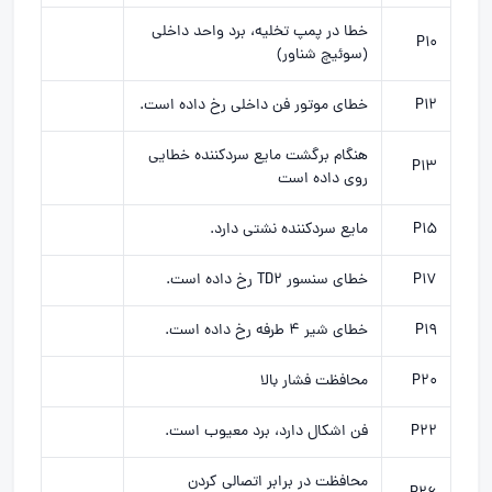
خطا در پمپ تخلیه، برد واحد داخلی
P10
(سوئیچ شناور)
P12
خطای موتور فن داخلی رخ داده است.
هنگام برگشت مایع سردکننده خطایی
P13
روی داده است
P15
مایع سردکننده نشتی دارد.
P17
خطای سنسور TD2 رخ داده است.
P19
خطای شیر ۴ طرفه رخ داده است.
P20
محافظت فشار بالا
P22
فن اشکال دارد، برد معیوب است.
محافظت در برابر اتصالی کردن