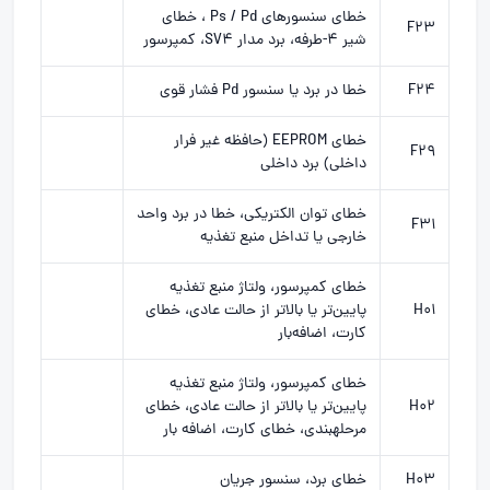
خطای سنسورهای Ps / Pd ، خطای
F23
شیر ۴-طرفه، برد مدار SV4، کمپرسور
F24
خطا در برد یا سنسور Pd فشار قوی
خطای EEPROM (حافظه غیر فرار
F29
داخلی) برد داخلی
خطای توان الکتریکی، خطا در برد واحد
F31
خارجی یا تداخل منبع تغذیه
خطای کمپرسور، ولتاژ منبع تغذیه
H01
پایین‌تر یا بالاتر از حالت عادی، خطای
کارت، اضافه‌بار
خطای کمپرسور، ولتاژ منبع تغذیه
H02
پایین‌تر یا بالاتر از حالت عادی، خطای
مرحله­بندی، خطای کارت، اضافه ‌بار
H03
خطای برد، سنسور جریان