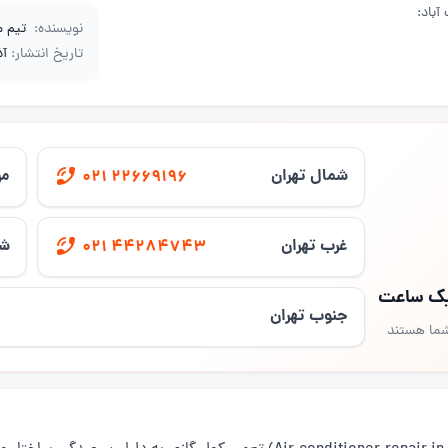
آباد:
نویسنده:
تیم 
تاریخ انتشار:
آذر 9
شمال تهران
مر
021 22669196
غرب تهران
شر
021 44284743
 یک ساعت
جنوب تهران
شما هستند