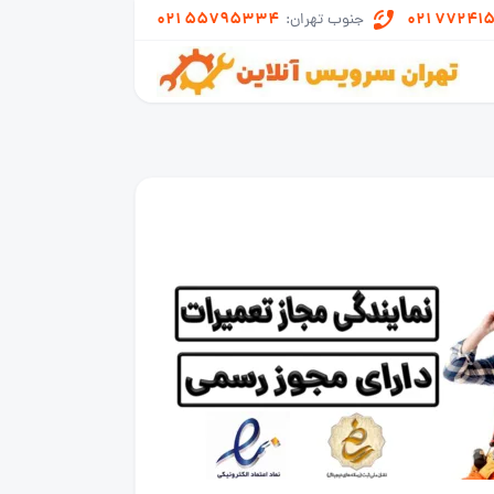
021 55795334
021 77241
جنوب تهران: