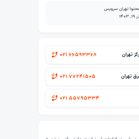
محتوا تهران سرویس
1, 1403
کز تهران
021 66593368
ق تهران
021 77241505
021 55795334