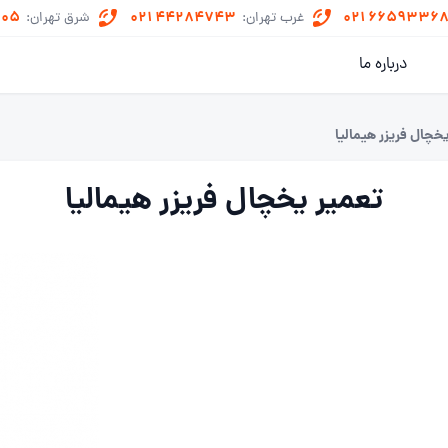
505
021 44284743
021 6659336
غرب تهران:
شرق تهران:
درباره ما
خچال فریزر هیمالیا
تعمیر یخچال فریزر هیمالیا