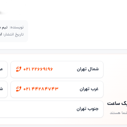
نویسنده:
تیم 
تاریخ انتشار:
آبان
شمال تهران
مر
021 22669196
غرب تهران
شر
021 44284743
 یک ساعت
جنوب تهران
شما هستند