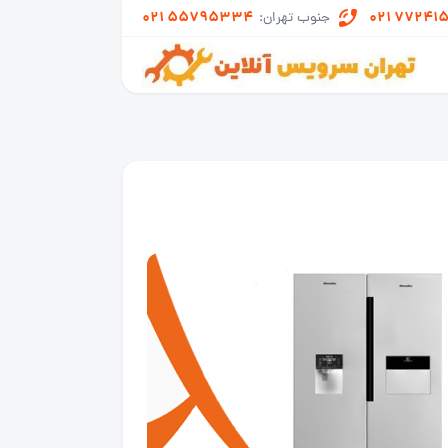
021 55795334
021 77241
جنوب تهران: