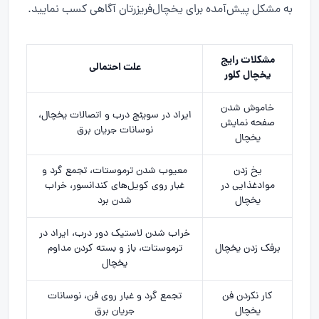
به مشکل پیش‌آمده برای یخچال‌فریزرتان آگاهی کسب نمایید.
مشکلات رایج
علت احتمالی
یخچال کلور
خاموش شدن
ایراد در سویئچ درب و اتصالات یخچال،
صفحه نمایش
نوسانات جریان برق
یخچال
یخ زدن
معیوب شدن ترموستات، تجمع گرد و
موادغذایی در
غبار روی کویل‌های کندانسور، خراب
یخچال
شدن برد
خراب شدن لاستیک دور درب، ایراد در
برفک زدن یخچال
ترموستات، باز و بسته کردن مداوم
یخچال
کار نکردن فن
تجمع گرد و غبار روی فن، نوسانات
یخچال
جریان برق