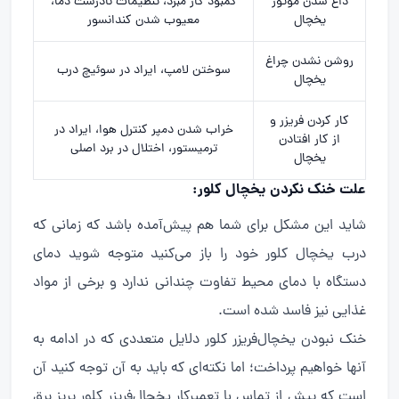
داغ شدن موتور
کمبود گاز مبرد، تنظیمات نادرست دما،
یخچال
معیوب شدن کندانسور
روشن نشدن چراغ
سوختن لامپ، ایراد در سوئیچ درب
یخچال
کار کردن فریزر و
خراب شدن دمپر کنترل هوا، ایراد در
از کار افتادن
ترمیستور، اختلال در برد اصلی
یخچال
علت خنک نکردن یخچال کلور:
شاید این مشکل برای شما هم پیش‌آمده باشد که زمانی که
درب یخچال کلور خود را باز می‌کنید متوجه شوید دمای
دستگاه با دمای محیط تفاوت چندانی ندارد و برخی از مواد
غذایی نیز فاسد شده است.
خنک نبودن یخچال‌فریزر کلور دلایل متعددی که در ادامه به
آنها خواهیم پرداخت؛ اما نکته‌ای که باید به آن توجه کنید آن
است که پیش از تماس با تعمیرکار یخچال‌فریزر کلور پریز برق