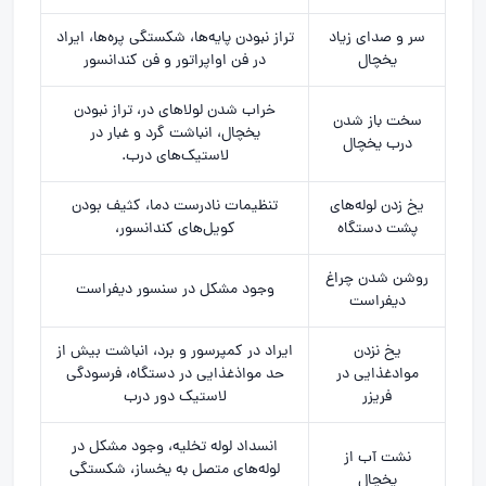
سر و صدای زیاد
تراز نبودن پایه‌ها، شکستگی پره‌ها، ایراد
یخچال
در فن اواپراتور و فن کندانسور
خراب شدن لولاهای در، تراز نبودن
سخت باز شدن
یخچال، انباشت گرد و غبار در
درب یخچال
لاستیک‌های درب.
یخ زدن لوله‌های
تنظیمات نادرست دما، کثیف بودن
پشت دستگاه
کویل‌های کندانسور،
روشن شدن چراغ
وجود مشکل در سنسور دیفراست
دیفراست
یخ نزدن
ایراد در کمپرسور و برد، انباشت بیش از
موادغذایی در
حد مواذغذایی در دستگاه، فرسودگی
فریزر
لاستیک دور درب
انسداد لوله تخلیه، وجود مشکل در
نشت آب از
لوله‌های متصل به یخساز، شکستگی
یخچال