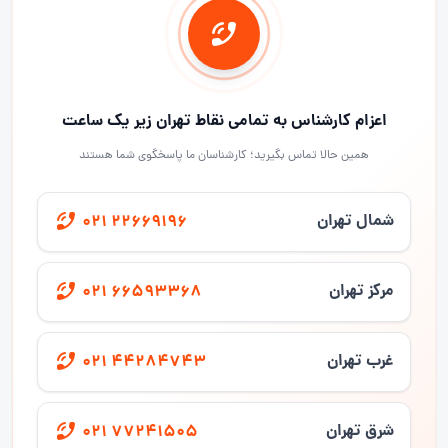
اعزام کارشناس به تمامی نقاط تهران زیر یک ساعت
همین حالا تماس بگیرید؛ کارشناسان ما پاسخگوی شما هستند
شمال تهران
021 22669196
مرکز تهران
021 66593368
غرب تهران
021 44284743
شرق تهران
021 77241505