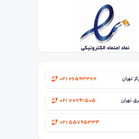
کز تهران
021 66593368
ق تهران
021 77241505
021 55795334