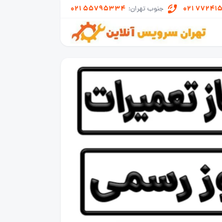
021 55795334
021 77241
جنوب تهران: