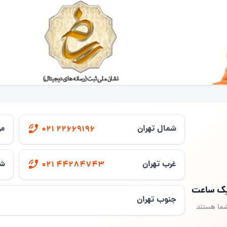
شمال تهران
مر
021 22669196
غرب تهران
شر
021 44284743
 یک ساعت
جنوب تهران
شما هستند