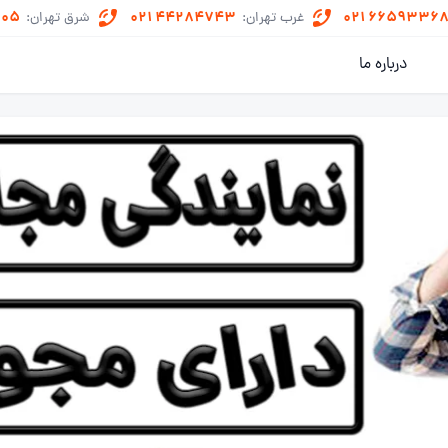
505
021 44284743
021 6659336
غرب تهران:
شرق تهران:
درباره ما