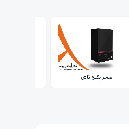
6 علت ارور e9 پکیج لورچ + راه حل
ارور E4 پکیج لورچ