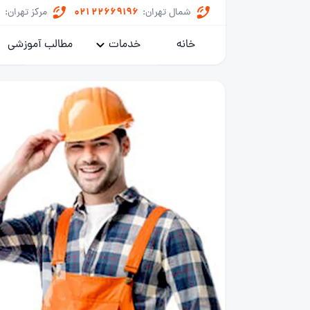
8
021 22669196
شمال تهران:
مرکز تهران:
خانه
خدمات
مطالب آموزشی
پکیج
کولر گازی
یخچال
ماشین لباسشویی
خدمات داکت اسپلیت