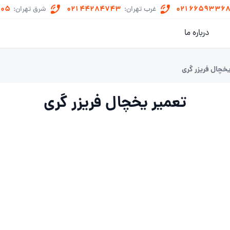
505
021 44284743
021 6659336
غرب تهران:
شرق تهران:
درباره ما
یخچال فریزر گری
تعمیر یخچال فریزر گری