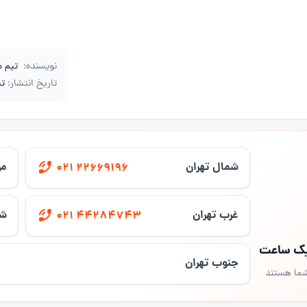
نویسنده:
تیم 
تاریخ انتشار:
تیر 3
شمال تهران
مر
021 22669196
غرب تهران
شر
021 44284743
 یک ساعت
جنوب تهران
شما هستند