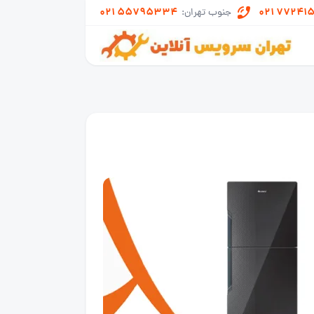
021 55795334
021 77241
جنوب تهران: