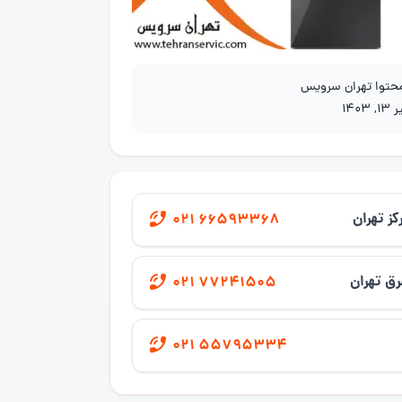
محتوا تهران سرویس
1, 1403
کز تهران
021 66593368
ق تهران
021 77241505
021 55795334