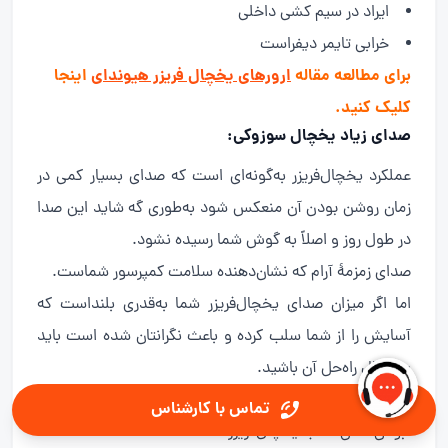
ایراد در سیم کشی داخلی
خرابی تایمر دیفراست
برای مطالعه مقاله
ارورهای یخچال فریزر هیوندای
اینجا
کلیک کنید.
صدای زیاد یخچال
سوزوکی:
عملکرد یخچال‌فریزر به‌گونه‌ای است که صدای بسیار کمی در
زمان روشن بودن آن منعکس شود به‌طوری گه شاید این صدا
در طول روز و اصلاً به گوش شما رسیده نشود.
صدای زمزمهٔ آرام که نشان‌دهنده سلامت کمپرسور شماست.
اما اگر میزان صدای یخچال‌فریزر شما به‌قدری بلنداست که
آسایش را از شما سلب کرده و باعث نگرانتان شده است باید
به دنبال راه‌حل آن باشید.
در بیشتر موارد صدای یخچال‌فریزر سوزوکی تنها به دلیل تراز
تماس با کارشناس
نبودن محل نصب یخچال‌فریزر است