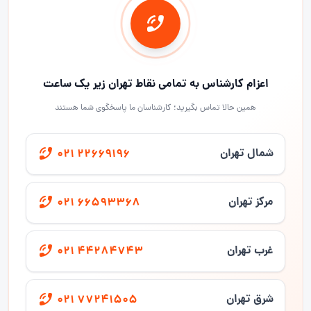
اعزام کارشناس به تمامی نقاط تهران زیر یک ساعت
همین حالا تماس بگیرید؛ کارشناسان ما پاسخگوی شما هستند
شمال تهران
021 22669196
مرکز تهران
021 66593368
غرب تهران
021 44284743
شرق تهران
021 77241505