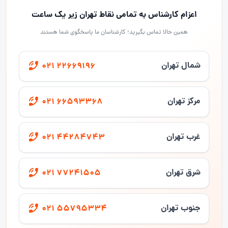
اعزام کارشناس به تمامی نقاط تهران زیر یک ساعت
همین حالا تماس بگیرید؛ کارشناسان ما پاسخگوی شما هستند
شمال تهران
021 22669196
مرکز تهران
021 66593368
غرب تهران
021 44284743
شرق تهران
021 77241505
جنوب تهران
021 55795334