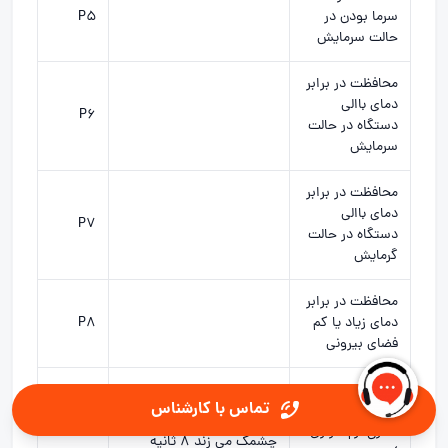
سرما بودن در
P5
حالت سرمایش
محافظت در برابر
دمای باالی
P6
دستگاه در حالت
سرمایش
محافظت در برابر
دمای باالی
P7
دستگاه در حالت
گرمایش
محافظت در برابر
دمای زیاد یا کم
P8
فضای بیرونی
محافظت از
چراغ روشن چشمک می زند
تماس با کارشناس
چرخش موتور (
– تایمر 9 بار
P9
کنترل نرم افزاری
چشمک می زند 8 ثانیه