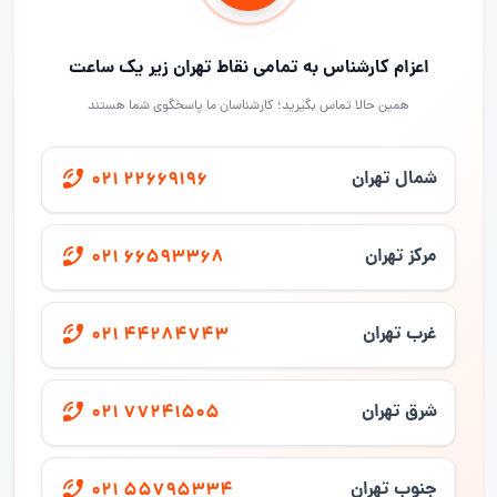
اعزام کارشناس به تمامی نقاط تهران زیر یک ساعت
همین حالا تماس بگیرید؛ کارشناسان ما پاسخگوی شما هستند
شمال تهران
021 22669196
مرکز تهران
021 66593368
غرب تهران
021 44284743
شرق تهران
021 77241505
جنوب تهران
021 55795334