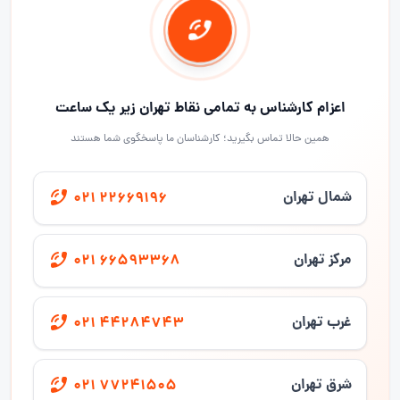
اعزام کارشناس به تمامی نقاط تهران زیر یک ساعت
همین حالا تماس بگیرید؛ کارشناسان ما پاسخگوی شما هستند
شمال تهران
021 22669196
مرکز تهران
021 66593368
غرب تهران
021 44284743
شرق تهران
021 77241505