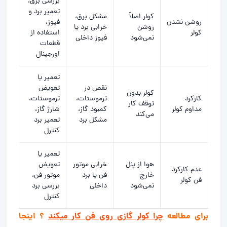
بررسی برق،
تعمیر برد و
کولر اصلاً
مشکل برق،
روشن نشدن
فیوز،
روشن
خرابی برد یا
کولر
استفاده از
نمی‌شود
فیوز داخلی
قطعات
اورجینال
تعمیر یا
نقص در
تعویض
کولر بدون
کارکرد
ترموستات،
ترموستات،
توقف کار
مداوم کولر
کمبود گاز،
شارژ گاز،
می‌کند
مشکل برد
تعمیر برد
کنترل
تعمیر یا
هوا از پنل
خرابی موتور
تعویض
عدم کارکرد
خارج
فن یا برد
موتور فن،
فن کولر
نمی‌شود
داخلی
بررسی برد
کنترل
برای مطالعه
چرا کولر گازی روی فن کار میکند
؟ اینجا