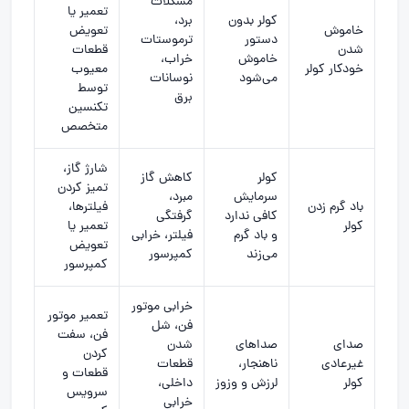
مشکلات
تعمیر یا
کولر بدون
برد،
خاموش
تعویض
دستور
ترموستات
شدن
قطعات
خاموش
خراب،
خودکار کولر
معیوب
می‌شود
نوسانات
توسط
برق
تکنسین
متخصص
شارژ گاز،
کولر
کاهش گاز
تمیز کردن
سرمایش
مبرد،
باد گرم زدن
فیلترها،
کافی ندارد
گرفتگی
کولر
تعمیر یا
و باد گرم
فیلتر، خرابی
تعویض
می‌زند
کمپرسور
کمپرسور
خرابی موتور
تعمیر موتور
فن، شل
فن، سفت
صدای
صداهای
شدن
کردن
غیرعادی
ناهنجار،
قطعات
قطعات و
کولر
لرزش و وزوز
داخلی،
سرویس
خرابی