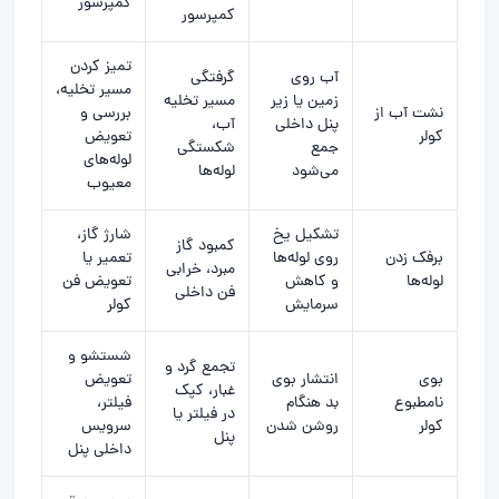
کمپرسور
کمپرسور
تمیز کردن
آب روی
گرفتگی
مسیر تخلیه،
زمین یا زیر
مسیر تخلیه
نشت آب از
بررسی و
پنل داخلی
آب،
کولر
تعویض
جمع
شکستگی
لوله‌های
می‌شود
لوله‌ها
معیوب
تشکیل یخ
شارژ گاز،
کمبود گاز
برفک زدن
روی لوله‌ها
تعمیر یا
مبرد، خرابی
لوله‌ها
و کاهش
تعویض فن
فن داخلی
سرمایش
کولر
شستشو و
تجمع گرد و
بوی
انتشار بوی
تعویض
غبار، کپک
نامطبوع
بد هنگام
فیلتر،
در فیلتر یا
کولر
روشن شدن
سرویس
پنل
داخلی پنل