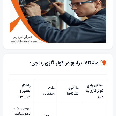
مشکلات رایج در کولر گازی زد جی:
مشکل رایج
راهکار
علائم و
علت
کولر گازی زد
تعمیر و
نشانه‌ها
احتمالی
جی
سرویس
بررسی برد و
ترموستات،