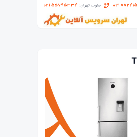
021 55795334
021 77241
جنوب تهران: