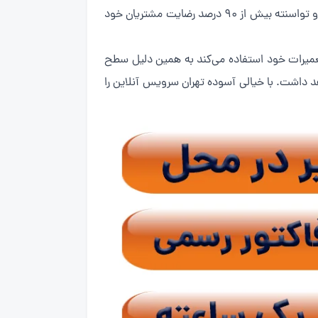
تهران سرویس آنلاین با داشتن 5 شعبه فعال در سراسر تهران زمان اعزام نیرو به منزل شما را به کمتر از 1 ساعت کاهش داده و تواسنته بیش از 90 درصد رضایت مشتریان خود
تعمیرات خود استفاده می‌کند به همین دلیل سطح
 بیشتر است و تمامی خدمات از زمان صدور فاکتور در حدود 6 ماه ضمانت خواهد داشت. با خیالی آسوده تهران سرویس آنلاین را