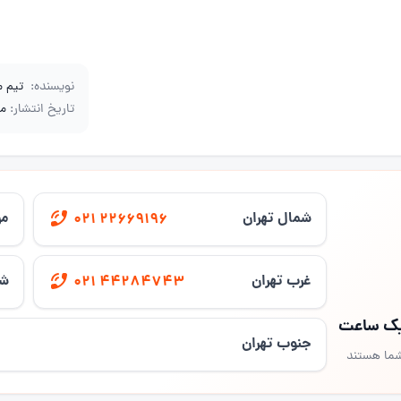
نویسنده:
تیم 
تاریخ انتشار:
مهر 
شمال تهران
مر
021 22669196
غرب تهران
شر
021 44284743
 یک ساعت
جنوب تهران
شما هستند