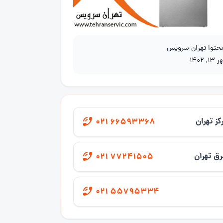
محتوا تهران سرویس
13, 1402
کز تهران
021 66593368
ق تهران
021 77241505
021 55795334