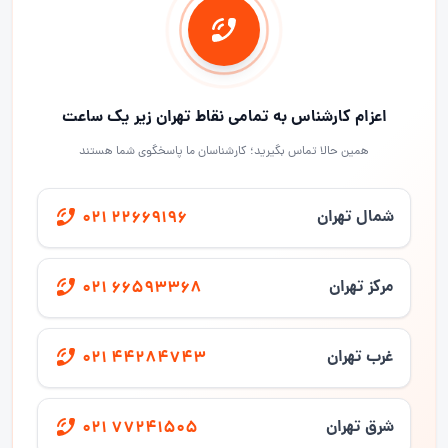
اعزام کارشناس به تمامی نقاط تهران زیر یک ساعت
همین حالا تماس بگیرید؛ کارشناسان ما پاسخگوی شما هستند
شمال تهران
021 22669196
مرکز تهران
021 66593368
غرب تهران
021 44284743
شرق تهران
021 77241505