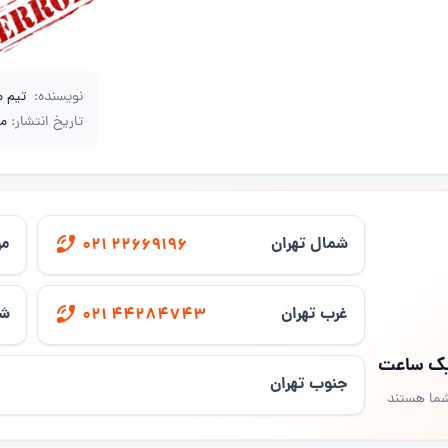
نویسنده:
تیم 
تاریخ انتشار:
مرد
شمال تهران
مر
021 22669196
غرب تهران
شر
021 44284743
 یک ساعت
جنوب تهران
شما هستند