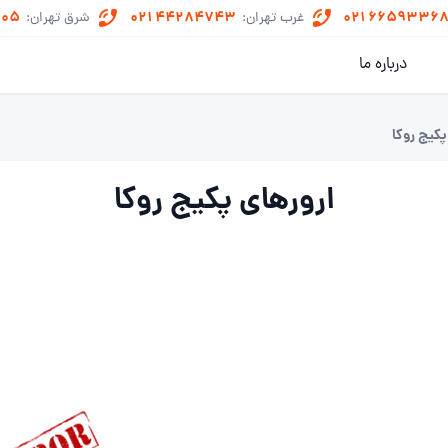
505
021 44284743
021 6659336
غرب تهران:
شرق تهران:
درباره ما
پکیج روکا
ارورهای پکیج روکا