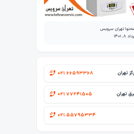
محتوا تهران سرویس
اد 8, 1401
کز تهران
021 66593368
ق تهران
021 77241505
021 55795334