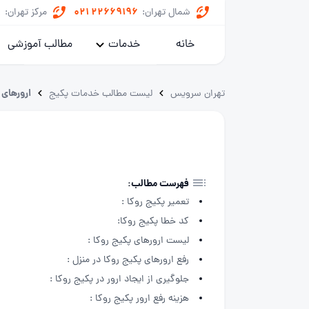
8
021 22669196
شمال تهران:
مرکز تهران:
خانه
خدمات
مطالب آموزشی
پکیج
ارورهای 
تهران سرویس
لیست مطالب خدمات پکیج
کولر گازی
یخچال
ماشین لباسشویی
فهرست مطالب:
تعمیر پکیج روکا :
خدمات داکت اسپلیت
کد خطا پکیج روکا:
لیست ارورهای پکیج روکا :
رفع ارورهای پکیج روکا در منزل :
جلوگیری از ایجاد ارور در پکیج روکا :
هزینه رفع ارور پکیج روکا :