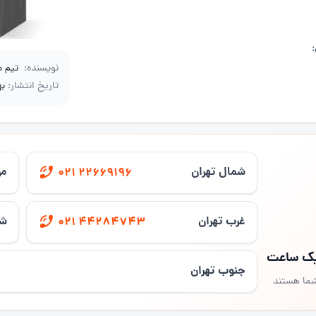
نویسنده:
تیم 
تاریخ انتشار:
بهم
شمال تهران
مر
021 22669196
غرب تهران
شر
021 44284743
 یک ساعت
جنوب تهران
شما هستند