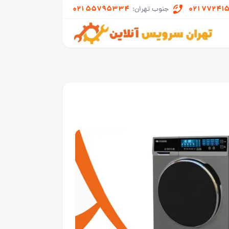
021 55795334
021 77241
جنوب تهران: