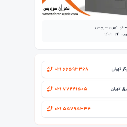
محتوا تهران سرویس
ن 24, 1402
کز تهران
021 66593368
ق تهران
021 77241505
021 55795334