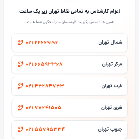
اعزام کارشناس به تمامی نقاط تهران زیر یک ساعت
همین حالا تماس بگیرید؛ کارشناسان ما پاسخگوی شما هستند
شمال تهران
021 22669196
مرکز تهران
021 66593368
غرب تهران
021 44284743
شرق تهران
021 77241505
جنوب تهران
021 55795334