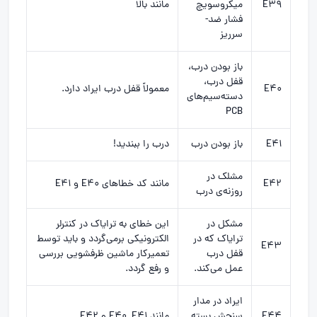
E39
میکروسویچ
مانند بالا
فشار ضد-
سرریز
باز بودن درب،
قفل درب،
E40
معمولاً قفل درب ایراد دارد.
دسته‌سیم‌های
PCB
E41
باز بودن درب
درب را ببندید!
مشلک در
E42
مانند کد خطاهای E40 و E41
روزنه‌ی درب
مشکل در
این خطای به ترایاک در کنترلر
ترایاک که در
الکترونیکی برمی‌گردد و باید توسط
E43
قفل درب
تعمیرکار ماشین ظرفشویی بررسی
عمل می‌کند.
و رفع گردد.
ایراد در مدار
E44
سنجش بسته
مانند E40, E41 و E42