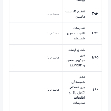
برنامه.
تنظیم نادرست
E93
مانند بالا.
ماشین
تنظیمات
E94
نادرست حین
مانند بالا.
شستشو
خطای ارتباط
بین
E95
مانند بالا.
میکروپرسسور
و EEPROM
عدم
همبستگی
بین نسخه‌ی
E96
مانند بالا.
کنترل پنل و
اطلاعات
تنظیمات