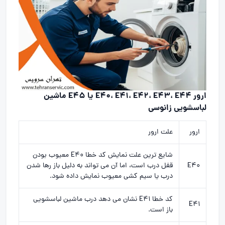
ارور E40، E41، E42، E43، E44 یا E45 ماشین
لباسشویی زانوسی
ارور
علت ارور
شایع ترین علت نمایش کد خطا E40 معیوب بودن
E40
قفل درب است، اما آن می تواند به دلیل باز رها شدن
درب یا سیم کشی معیوب نمایش داده شود.
کد خطا E41 نشان می دهد درب ماشین لباسشویی
E41
باز است.