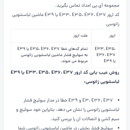
مجموعه آی.پی امداد تماس بگیرید.
کد ارور E33، E35، E36، E37 یا E39 ماشین لباسشویی
زانوسی
ارور
علت ارور
E33، E35،
تمام کدهای خطا E35، E36، E37 یا E39
E36، E37
به سوئیچ فشار ماشین لباسشویی زانوسی
یا E39
مربوط می شوند.
روش عیب یابی کد ارور E33، E35، E36، E37 یا E39
لباسشویی زانوسی:
E3، E36، E37 و E39 خطا در مدار سوئیچ فشار
لباسشویی زانوسی را نشان می دهد، بنابراین خود سوئیچ و
سیم کشی و اتصالات آن را بررسی کنید.
سوئیچ فشار بخشی در ماشین لباسشویی زانوسی شما