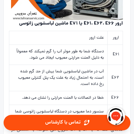
ارور E61، E62، E66 یا E71 ماشین لباسشویی زانوسی
ارور
علت ارور
دستگاه شما به طور موثر آب را گرم نمیکند که معمولاً
E61
به دلیل المنت حرارتی معیوب ایجاد می شود.
آب در ماشین لباسشویی شما بیش از حد گرم شده
E62
است، به احتمال زیاد به علت یک پنل کنترلی معیوب
رخ داده است.
E66
خطا در اتصالات با المنت حرارتی را نشان می دهد.
سنسور دما معیوب در دستگاه لباسشویی زانوسی شما
E71
خطا نمایش می دهد.
تماس با کارشناس
کدهای خطا که با E6 یا E7 شروع می شوند، به مشکل در