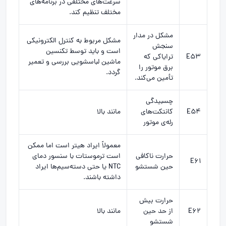
سرعت‌های مختلفی در برنامه‌های
مختلف تنظیم کند.
مشکل در مدار
مشکل مربوط به کنترل الکترونیکی
سنجش
است و باید توسط تکنسین
E53
ترایاکی که
ماشین لباسشویی بررسی و تعمیر
برق موتور را
گردد.
تأمین می‌کند.
چسبیدگی
E54
کانتکت‌های
مانند بالا
رله‌ی موتور
معمولاً ایراد هیتر است اما ممکن
حرارت ناکافی
است ترموستات با سنسور دمای
E61
حین شستشو
NTC یا حتی دسته‌سیم‌ها ایراد
داشته باشند.
حرارت بیش
E62
از حد حین
مانند بالا
شستشو