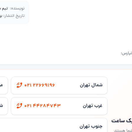
نویسنده:
تیم 
تاریخ انتشار:
بهم
نپارس:
شمال تهران
مر
021 22669196
غرب تهران
شر
021 44284743
 یک ساعت
جنوب تهران
شما هستند