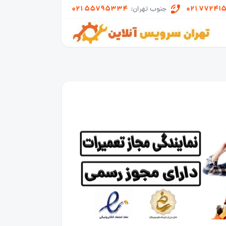
021 55795334
021 77241
جنوب تهران: