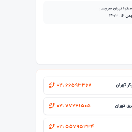
محتوا تهران سرویس
ن 16, 1403
کز تهران
021 66593368
ق تهران
021 77241505
021 55795334