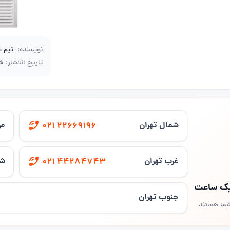
نویسنده:
تیم 
تاریخ انتشار:
شهر
شمال تهران
مر
021 22669196
غرب تهران
شر
021 44284743
 یک ساعت
جنوب تهران
شما هستند