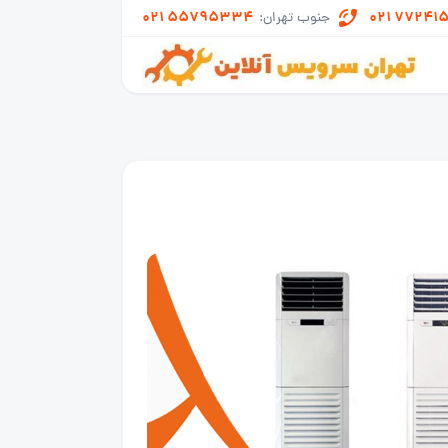
021 55795334
021 77241
جنوب تهران: