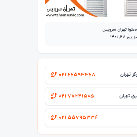
محتوا تهران سرویس
یور 27, 1401
کز تهران
021 66593368
ق تهران
021 77241505
021 55795334