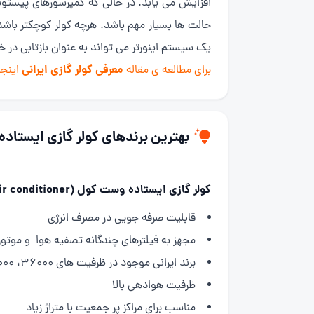
افزایش می یابد. در حالی که کمپرسورهای پیستون
حالت ها بسیار مهم باشد. هرچه کولر کوچکتر باشد 
یک سیستم اینورتر می تواند به عنوان بازتابی در 
معرفی کولر گازی ایرانی
برای مطالعه ی مقاله
اینجا
بهترین برندهای کولر گازی ایستاده در 
کولر گازی ایستاده وست کول (West Cool floor standing air conditioner) :
قابلیت صرفه جویی در مصرف انرژی
مجهز به فیلترهای چندگانه تصفیه هوا و موتور 4 جه
برند ایرانی موجود در ظرفیت های 36000، 48000 و 60000 بی تی یو
ظرفیت هوادهی بالا
مناسب برای مراکز پر جمعیت با متراژ زیاد