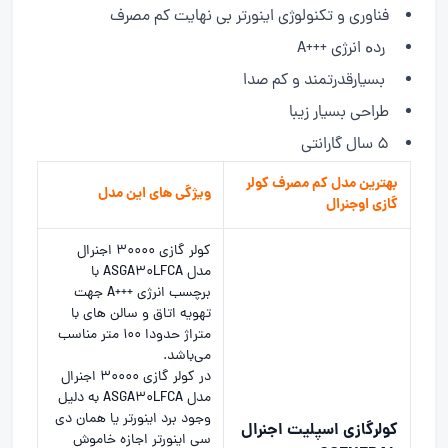
فناوری و تکنولوژی اینورتر بی نهایت کم مصرف
ردە انرژی +++A
بسیارقدرتمند و کم صدا
طراحی بسیار زیبا
5 سال گارانتی
بهترین مدل کم مصرف کولر
ویژگی های این مدل
گازی اوجنرال
کولر گازی ۳۰۰۰۰ اجنرال
مدل ASGA30LFCA با
برچسب انرژی +++A جهت
تهویه اتاق و سالن های با
متراژ حدودا ۱۰۰ متر مناسب
می‌باشد.
در کولر گازی ۳۰۰۰۰ اجنرال
مدل ASGA30LFCA به دلیل
وجود برد اینورتر یا همان دی
کولرگازی اسپلیت اجنرال
سی اینورتر اجازه خاموش