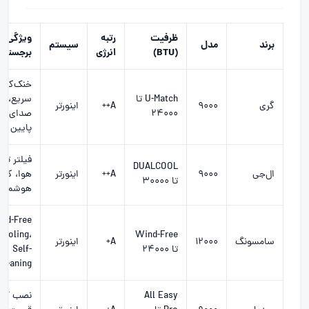
ظرفیت
رتبه
ویژگی
برند
مدل
سیستم
(BTU)
انرژی
برجسته
خنک‌کاری
U-Match تا
سریع،
گری
۹۰۰۰
A++
اینورتر
۲۴۰۰۰
صدای بس
پایین
فیلتر تص
DUALCOOL
ال‌جی
۹۰۰۰
A++
اینورتر
هوا، کنت
تا ۳۰۰۰۰
هوشمند
nd-Free
Cooling،
Wind-Free
سامسونگ
۱۲۰۰۰
A+
اینورتر
تا ۲۴۰۰۰
Self-
Cleaning
All Easy
نصب آسا