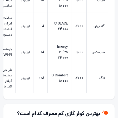
میدیا
۹۰۰۰
Pro تا
A+
اینورتر
قیمت
۱۸۰۰۰
مناسب
ساخت
GLACE تا
ایران،
گلدیران
۱۲۰۰۰
A
اینورتر
۲۴۰۰۰
قطعات د
دسترس
Energy
هوشمند،
هایسنس
۹۰۰۰
Pro تا
A+
اینورتر
Wi-Fi
۲۴۰۰۰
طراحی
Comfort تا
مینیمال،
آاگ
۱۲۰۰۰
A++
اینورتر
۱۸۰۰۰
فیلتر
آنتی‌باکت
بهترین کولر گازی کم مصرف کدام است؟