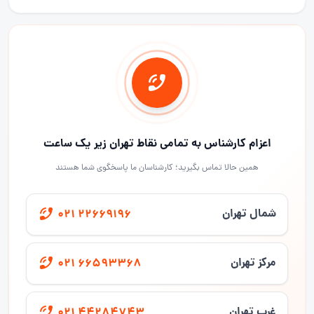
اعزام کارشناس به تمامی نقاط تهران زیر یک ساعت
همین حالا تماس بگیرید؛ کارشناسان ما پاسخگوی شما هستند
شمال تهران
021 22669196
مرکز تهران
021 66593368
غرب تهران
021 44284743