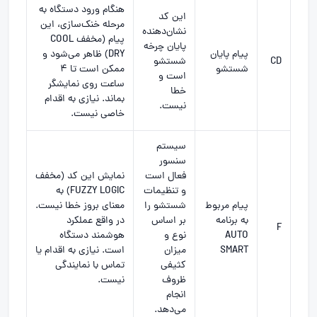
هنگام ورود دستگاه به
این کد
مرحله خنک‌سازی، این
نشان‌دهنده
پیام (مخفف COOL
پایان چرخه
پیام پایان
DRY) ظاهر می‌شود و
CD
شستشو
شستشو
ممکن است تا ۴
است و
ساعت روی نمایشگر
خطا
بماند. نیازی به اقدام
نیست.
خاصی نیست.
سیستم
سنسور
فعال است
نمایش این کد (مخفف
و تنظیمات
FUZZY LOGIC) به
پیام مربوط
شستشو را
معنای بروز خطا نیست.
به برنامه
بر اساس
در واقع عملکرد
F
AUTO
نوع و
هوشمند دستگاه
SMART
میزان
است. نیازی به اقدام یا
کثیفی
تماس با نمایندگی
ظروف
نیست.
انجام
می‌دهد.