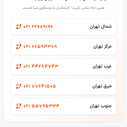
همین حالا تماس بگیرید؛ کارشناسان ما پاسخگوی شما هستند
شمال تهران
021 22669196
مرکز تهران
021 66593368
غرب تهران
021 44284743
شرق تهران
021 77241505
جنوب تهران
021 55795334