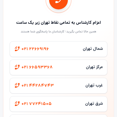
اعزام کارشناس به تمامی نقاط تهران زیر یک ساعت
همین حالا تماس بگیرید؛ کارشناسان ما پاسخگوی شما هستند
شمال تهران
021 22669196
مرکز تهران
021 66593368
غرب تهران
021 44284743
شرق تهران
021 77241505