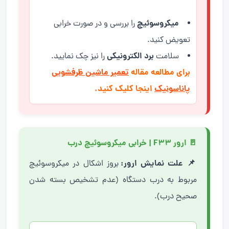
میکروسوئیچ
را بررسی و در صورت خرابی
تعویض کنید.
برد الکترونیکی
سلامت
را نیز چک نمایید.
برای مطالعه مقاله
تعمیر ماشین ظرفشویی
پاناسونیک
اینجا کلیک کنید.
🚪 ارور F33 | خرابی میکروسوئیچ درب
📌 علت نمایش ارور:
بروز اشکال در میکروسوئیچ
مربوط به درب دستگاه (عدم تشخیص بسته شدن
صحیح درب).