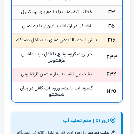
F3
خطا در تنظیمات یا برنامه‌ریزی برد کنترل
F5
اختلال در ارتباط برد اینورتر با برد اصلی
F16
بیش از حد بالا بودن دمای آب داخل دستگاه
خرابی میکروسوئیچ یا قفل درب ماشین
F33
ظرفشویی
F34
تشخیص نشت آب از ماشین ظرفشویی
کمبود آب یا عدم ورود آب کافی در زمان
H2O
شستشو
🚱 ارور C1 | عدم تخلیه آب
📌 علت نمایش ارور:
این کد به دلیل ناتوانی دستگاه