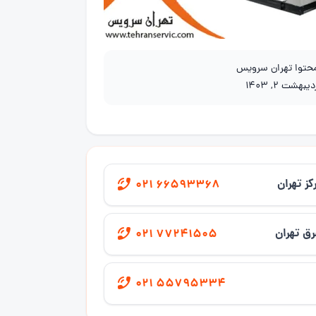
محتوا تهران سرویس
دیبهشت 2, 1403
کز تهران
021 66593368
ق تهران
021 77241505
021 55795334