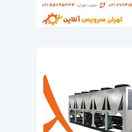
021 55795334
021 77241
جنوب تهران: