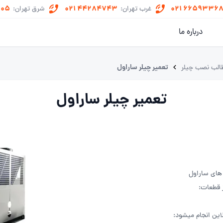
505
021 44284743
021 6659336
غرب تهران:
شرق تهران:
درباره ما
تعمیر چیلر ساراول
الب نصب چیلر
تعمیر چیلر ساراول
 های ساراول
ز قطعات:
این انجام میشود: