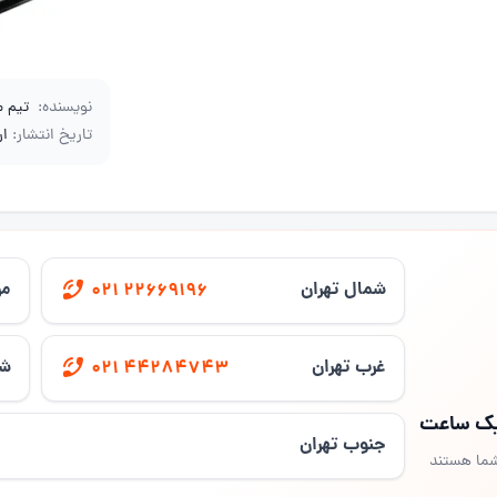
نویسنده:
تیم 
تاریخ انتشار:
ار
شمال تهران
مر
021 22669196
غرب تهران
شر
021 44284743
 یک ساعت
جنوب تهران
شما هستند