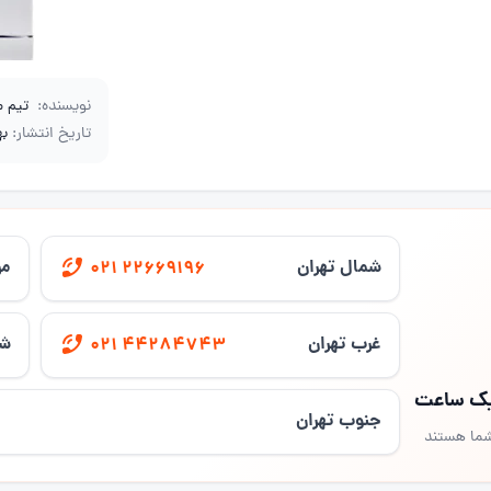
نویسنده:
تیم 
تاریخ انتشار:
بهم
شمال تهران
مر
021 22669196
غرب تهران
شر
021 44284743
 یک ساعت
جنوب تهران
شما هستند