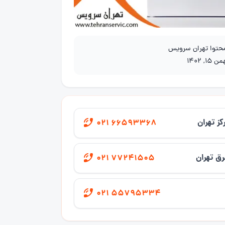
محتوا تهران سرویس
ن 15, 1402
کز تهران
021 66593368
ق تهران
021 77241505
021 55795334