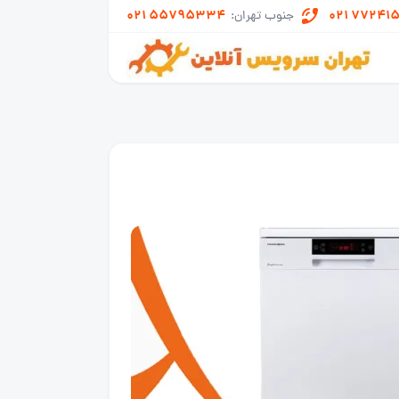
021 55795334
021 77241
جنوب تهران: